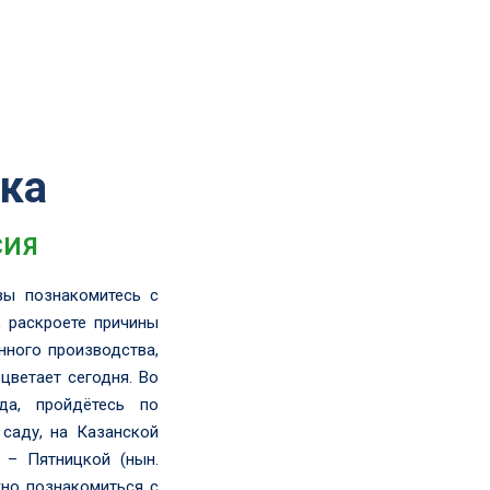
ека
СИЯ
вы познакомитесь с
, раскроете причины
нного производства,
цветает сегодня. Во
да, пройдётесь по
 саду, на Казанской
 – Пятницкой (нын.
жно познакомиться с